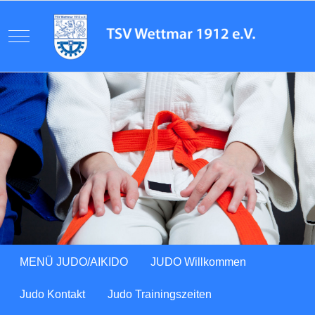
Mobile Menu Toggle
Previous
Next
MENÜ JUDO/AIKIDO
JUDO Willkommen
Judo Kontakt
Judo Trainingszeiten