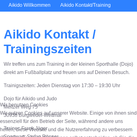
Aikido Willkommen
Aikido Kontakt/Training
Aikido Kontakt /
Trainingszeiten
Wir treffen uns zum Training in der kleinen Sporthalle (Dojo)
direkt am Fußballplatz und freuen uns auf Deinen Besuch.
Trainigszeiten: Jeden Dienstag von 17:30 – 19:30 Uhr
Dojo für Aikido und Judo
Wir benutzen Cookies
Meitzer Weg 75
Wir nutzen Cookies auf unserer Website. Einige von ihnen sind
30938 Burgwedel-Wettmar
essenziell für den Betrieb der Seite, während andere uns
Trainer: Frank Jäger
helfen, diese Website und die Nutzererfahrung zu verbessern
Sportwart: Stefan Rönner