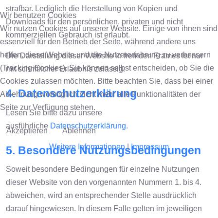
strafbar. Lediglich die Herstellung von Kopien und
Wir benutzen Cookies
Downloads für den persönlichen, privaten und nicht
Wir nutzen Cookies auf unserer Website. Einige von ihnen sind
kommerziellen Gebrauch ist erlaubt.
essenziell für den Betrieb der Seite, während andere uns
helfen, diese Website und die Nutzererfahrung zu verbessern
Die Darstellung dieser Website in fremden Frames ist nur
(Tracking Cookies). Sie können selbst entscheiden, ob Sie die
mit schriftlicher Erlaubnis zulässig.
Cookies zulassen möchten. Bitte beachten Sie, dass bei einer
4. Datenschutzerklärung
Ablehnung womöglich nicht mehr alle Funktionalitäten der
Seite zur Verfügung stehen.
Lesen Sie bitte dazu unsere
ausführliche
Datenschutzerklärung.
Akzeptieren
Ablehnen
Weitere Informationen
|
Impressum
5. Besondere Nutzungsbedingungen
Soweit besondere Bedingungen für einzelne Nutzungen
dieser Website von den vorgenannten Nummern 1. bis 4.
abweichen, wird an entsprechender Stelle ausdrücklich
darauf hingewiesen. In diesem Falle gelten im jeweiligen