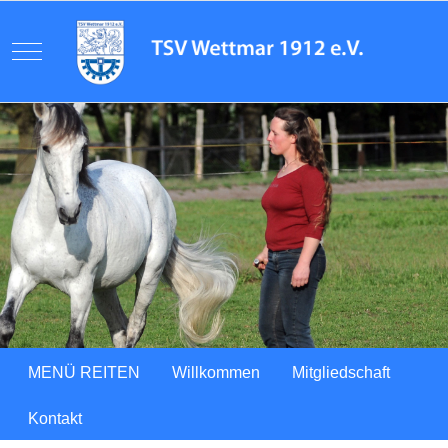
Mobile Menu Toggle
Previous
Next
MENÜ REITEN
Willkommen
Mitgliedschaft
Kontakt