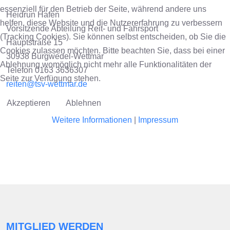
essenziell für den Betrieb der Seite, während andere uns
Heidrun Hafen
helfen, diese Website und die Nutzererfahrung zu verbessern
Vorsitzende Abteilung Reit- und Fahrsport
(Tracking Cookies). Sie können selbst entscheiden, ob Sie die
Hauptstraße 15
Cookies zulassen möchten. Bitte beachten Sie, dass bei einer
30938 Burgwedel-Wettmar
Ablehnung womöglich nicht mehr alle Funktionalitäten der
Telefon 0163 3636307
Seite zur Verfügung stehen.
reiten@tsv-wettmar.de
Akzeptieren
Ablehnen
Weitere Informationen
|
Impressum
MITGLIED WERDEN