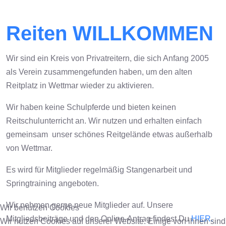
Reiten WILLKOMMEN
Wir sind ein Kreis von Privatreitern, die sich Anfang 2005
als Verein zusammengefunden haben, um den alten
Reitplatz in Wettmar wieder zu aktivieren.
Wir haben keine Schulpferde und bieten keinen
Reitschulunterricht an. Wir nutzen und erhalten einfach
gemeinsam unser schönes Reitgelände etwas außerhalb
von Wettmar.
Es wird für Mitglieder regelmäßig Stangenarbeit und
Springtraining angeboten.
Wir nehmen gerne neue Mitglieder auf. Unsere
Wir benutzen Cookies
Mitgliedsbeiträge und den Online-Antrag findest Du
HIER.
Wir nutzen Cookies auf unserer Website. Einige von ihnen sind